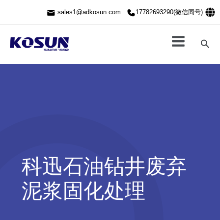
跳
sales1@adkosun.com
17782693290(微信同号)
至
内
容
搜
索
科迅石油钻井废弃
泥浆固化处理