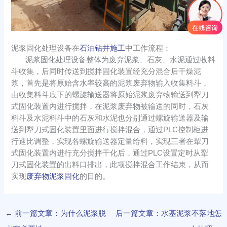
泥浆固化处理设备在
石油钻井施工
中工作流程：
泥浆固化处理设备整体为废弃泥浆、石灰、水泥通过收料
斗收集，后同时传送到搅拌固化装置经充分混合后干燥泥
浆，首先是将原始含水率较高的泥浆废弃物输入收集料斗，
由收集料斗底下的螺旋输送器将原始泥浆废弃物输送到犁刀
式固化装置内进行搅拌，在泥浆废弃物被输送的同时，石灰
料斗及水泥料斗中的石灰和水泥也分别通过螺旋输送器及输
送到犁刀式固化装置里面进行搅拌混合，通过PLC控制柜进
行速比调整，实现各螺旋输送器定量给料，实现三者在犁刀
式固化装置内进行充分搅拌干化后，通过PLC设置定时从犁
刀式固化装置的出料口排出，此项搅拌混合工作结束，从而
实现
废弃物泥浆固化
的目的。
←
前一篇文章：为什么泥浆脱
后一篇文章：水基泥浆不落地怎