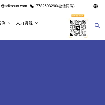
s1@adkosun.com
17782693290(微信同号)
案例
人力资源
搜
索