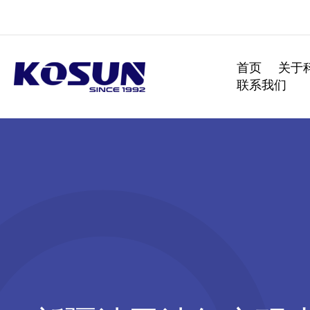
跳
至
内
容
首页
关于
联系我们