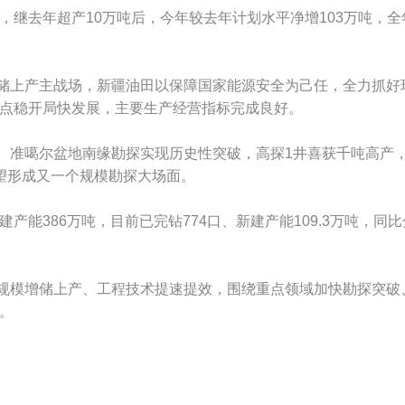
，继去年超产10万吨后，今年较去年计划水平净增103万吨，
上产主战场，新疆油田以保障国家能源安全为己任，全力抓好
点稳开局快发展，主要生产经营指标完成良好。
准噶尔盆地南缘勘探实现历史性突破，高探1井喜获千吨高产，
望形成又一个规模勘探大场面。
能386万吨，目前已完钻774口、新建产能109.3万吨，同比分
模增储上产、工程技术提速提效，围绕重点领域加快勘探突破
。