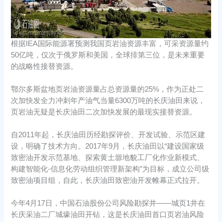
根据IEA国际能源署预测我国页岩油资源丰富，可采资源量约
50亿吨，仅次于俄罗斯和美国，全球排第三位，是未来重要
的战略性接替资源。
鄂尔多斯盆地页岩油资源量占总资源量的25%，作为正处二
次加快发全力冲刺年产油气当量6300万吨的长庆油田来说，
页岩油无疑是长庆油田二次加快发展的最现实接替资源。
自2011年起，长庆油田历经勘探评价、开发试验、示范区建
设，明确了技术方向。2017年9月，长庆油田以“建设国家级
致密油开发示范基地、探索黄土塬地貌工厂化作业新模式、
构建智能化-信息化劳动组织管理新架构”为目标，成立公司级
致密油项目组，自此，长庆油田致密油开发帷幕正式拉开。
今年4月17日，中国石油股份公司风险勘探井——城页1井在
长庆采油二厂城壕油田开钻，这是长庆油田首口页岩油风险