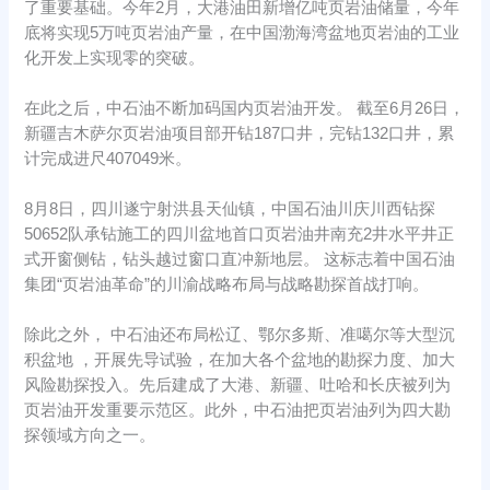
了重要基础。今年2月，大港油田新增亿吨页岩油储量，今年
底将实现5万吨页岩油产量，在中国渤海湾盆地页岩油的工业
化开发上实现零的突破。
在此之后，中石油不断加码国内页岩油开发。 截至6月26日，
新疆吉木萨尔页岩油项目部开钻187口井，完钻132口井，累
计完成进尺407049米。
8月8日，四川遂宁射洪县天仙镇，中国石油川庆川西钻探
50652队承钻施工的四川盆地首口页岩油井南充2井水平井正
式开窗侧钻，钻头越过窗口直冲新地层。 这标志着中国石油
集团“页岩油革命”的川渝战略布局与战略勘探首战打响。
除此之外， 中石油还布局松辽、鄂尔多斯、准噶尔等大型沉
积盆地 ，开展先导试验，在加大各个盆地的勘探力度、加大
风险勘探投入。先后建成了大港、新疆、吐哈和长庆被列为
页岩油开发重要示范区。此外，中石油把页岩油列为四大勘
探领域方向之一。