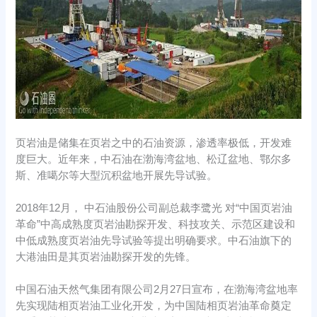
页岩油是储集在页岩之中的石油资源，渗透率极低，开发难
度巨大。近年来，中石油在渤海湾盆地、松辽盆地、鄂尔多
斯、准噶尔等大型沉积盆地开展先导试验。
2018年12月， 中石油股份公司副总裁李鹭光 对“中国页岩油
革命”中高成熟度页岩油勘探开发、科技攻关、示范区建设和
中低成熟度页岩油先导试验等提出明确要求。中石油旗下的
大港油田是其页岩油勘探开发的先锋。
中国石油天然气集团有限公司2月27日宣布，在渤海湾盆地率
先实现陆相页岩油工业化开发，为中国陆相页岩油革命奠定