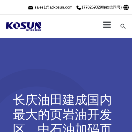
跳
sales1@adkosun.com
17782693290(微信同号)
至
内
容
搜
索
长庆油田建成国内
最大的页岩油开发
区，中石油加码页