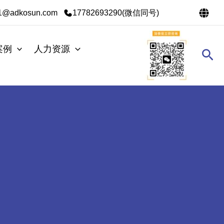
s1@adkosun.com
17782693290(微信同号)
案例
人力资源
搜
索