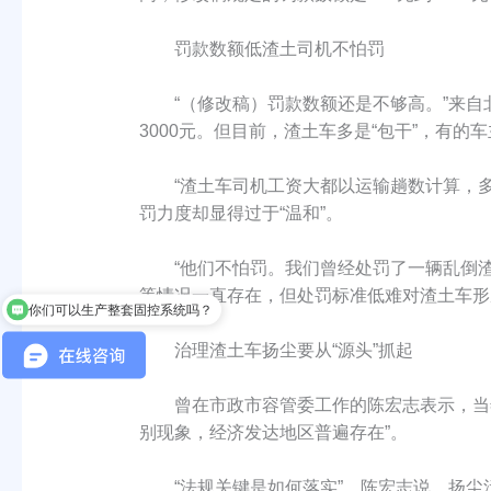
罚款数额低渣土司机不怕罚
“（修改稿）罚款数额还是不够高。”来自北
3000元。但目前，渣土车多是“包干”，有
“渣土车司机工资大都以运输趟数计算，多
罚力度却显得过于“温和”。
“他们不怕罚。我们曾经处罚了一辆乱倒渣土
等情况一直存在，但处罚标准低难对渣土车形
你们可以生产整套固控系统吗？
治理渣土车扬尘要从“源头”抓起
曾在市政市容管委工作的陈宏志表示，当年
别现象，经济发达地区普遍存在”。
“法规关键是如何落实”，陈宏志说，扬尘污