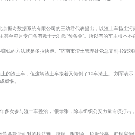
京握奇数据系统有限公司的王幼君代表提出，以渣土车扬尘污染
的车主甚至每月专门备有数千元罚款“预备金”。所以有的车主根本
赚钱的方法就是多拉快跑。”济南市渣土管理处党总支副书记刘
的渣土车，但这辆渣土车接着又倾倒了10车渣土。”刘军表示
成威慑。
多次参与渣土车整治，“很嚣张，除非组织公安力量专项打击，
染条款所面对的执法难，控烟、限塑令、垃圾分类、群租房治理