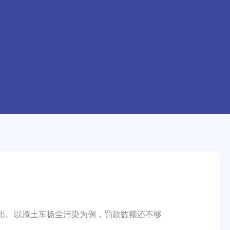
出。以渣土车扬尘污染为例，罚款数额还不够