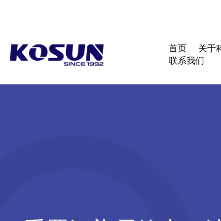
跳
至
内
容
首页
关于
联系我们