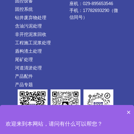
固控设备
座机：029-895653546
固控系统
手机：17782693290（微
信同号）
钻井废弃物处理
含油污泥处理
非开挖泥浆回收
工程施工泥浆处理
盾构渣土处理
尾矿处理
河道清淤处理
产品配件
产品专题
×
公众号
抖音
欢迎来到本网站，请问有什么可以帮您？
微信