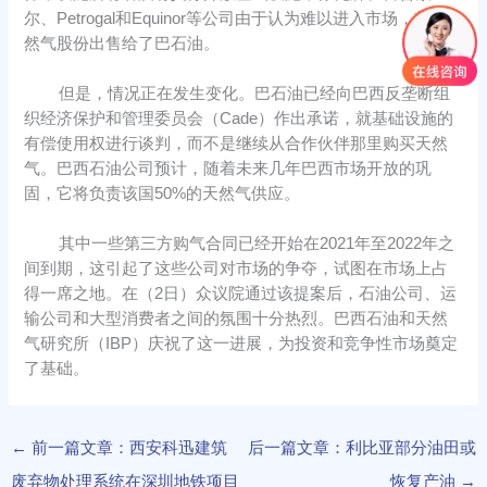
尔、Petrogal和Equinor等公司由于认为难以进入市场，将天
然气股份出售给了巴石油。
但是，情况正在发生变化。巴石油已经向巴西反垄断组
织经济保护和管理委员会（Cade）作出承诺，就基础设施的
有偿使用权进行谈判，而不是继续从合作伙伴那里购买天然
气。巴西石油公司预计，随着未来几年巴西市场开放的巩
固，它将负责该国50%的天然气供应。
其中一些第三方购气合同已经开始在2021年至2022年之
间到期，这引起了这些公司对市场的争夺，试图在市场上占
得一席之地。在（2日）众议院通过该提案后，石油公司、运
输公司和大型消费者之间的氛围十分热烈。巴西石油和天然
气研究所（IBP）庆祝了这一进展，为投资和竞争性市场奠定
了基础。
←
前一篇文章：西安科迅建筑
后一篇文章：利比亚部分油田或
废弃物处理系统在深圳地铁项目
恢复产油
→