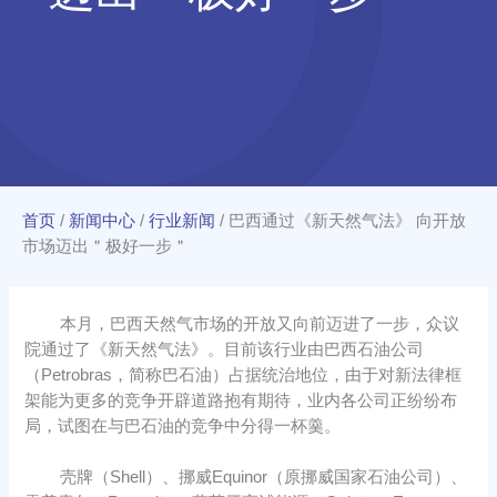
首页
/
新闻中心
/
行业新闻
/
巴西通过《新天然气法》 向开放
市场迈出＂极好一步＂
本月，巴西天然气市场的开放又向前迈进了一步，众议
院通过了《新天然气法》。目前该行业由巴西石油公司
（Petrobras，简称巴石油）占据统治地位，由于对新法律框
架能为更多的竞争开辟道路抱有期待，业内各公司正纷纷布
局，试图在与巴石油的竞争中分得一杯羹。
壳牌（Shell）、挪威Equinor（原挪威国家石油公司）、