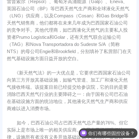
雷普索尔（Repsol）、葡萄牙高浦能源（Galp）、Eneva、
英国石油公司（BP）等巴西天然气生产商和全球液化天然气
（LNG）供应商，以及Compass（Cosan）和Gas Bridge等
天然气销售商，他们都将在未来几年成为巴西国家石油公司
的竞争对手。其他代理商，如巴西液化天然气的主要私人投
资者Prumo Logística和Golar，还有天然气联合运输公司
（TAG）和Nova Transportadora do Sudeste S/A（简称
NTS）的母公司Engie和Brookfield，分别填补了私营部门在天
然气基础设施方面日益开放的空白。
《新天然气法》的一大优点是，它要求巴西国家石油公司
向第三方开放其基础设施，如输气管道、加工厂和液化天然
气接收终端。该提案目前已经提交给参议院，它的目的是要
消除巴西天然气行业的主要障碍之一：由于国有公司巴石油
在基础设施方面的统治地位，其他液化天然气生产商和供应
商难以进入消费市场。
如今，巴西石油公司占巴西天然气总产量的76%。但它
实际上是市场上唯一的相关供应商。这是由于根据现行法
你们有哪些固控设备？
律，设施所有者没有义务开放基础设施，像壳牌、雷普索