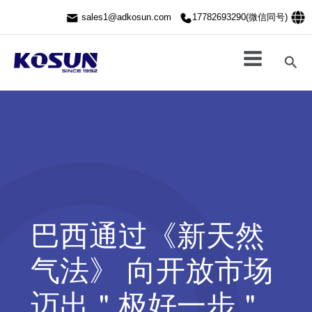
跳
sales1@adkosun.com
17782693290(微信同号)
至
内
容
搜
索
巴西通过《新天然
气法》 向开放市场
迈出＂极好一步＂