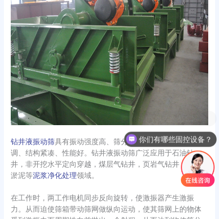
你们有哪些固控设备？
钻井液振动筛
具有振动强度高、筛分面积大、筛箱角度可
调、结构紧凑、性能好。钻井液振动筛广泛应用于石油钻
井，非开挖水平定向穿越，煤层气钻井，页岩气钻井，河道
淤泥等
泥浆净化处理
领域。
在工作时，两工作电机同步反向旋转，使激振器产生激振
力。从而迫使筛箱带动筛网做纵向运动，使其筛网上的物体