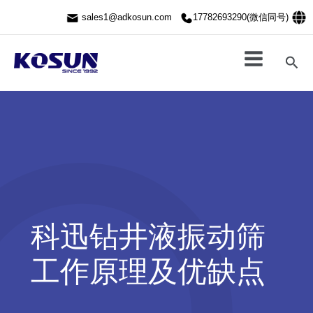
跳
sales1@adkosun.com
17782693290(微信同号)
至
内
容
搜
索
科迅钻井液振动筛
工作原理及优缺点