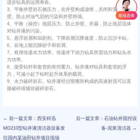
进步钻具的运用寿命。
3、平衡井壁岩石侧压力，在井壁构成滤饼，关闭和安稳井
壁。防止对油气层的污染和井壁坍塌。
4、平衡（操控）地层压力。防止井喷、井漏，防止地层流体
对钻井液的污染。
5、悬浮岩屑和加剧剂。下降岩屑沉降速度，防止沉沙卡钻。
6、在地上能沉除砂子和岩屑。
7、有用传递水力功率。传递井下动力钻具所需动力和钻头水
力功率。
8、接受钻杆和套管的有些重力。钻井液对钻具和套管的浮
力，可减小起下钻时起升体系的载荷。
9、水力破碎岩石。钻井液经过喷嘴所构成的高速射流可以直
接破碎或辅佐破碎岩石。
←
前一篇文章：西安科迅
后一篇文章：石油钻井固控设
MD210型钻井液清洁器设备发
备-泥浆清洁器
→
往国内某油田钻井项目现场