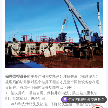
钻井固控设备
的主要作用和功能是处理钻井液（钻进泥浆）
处理后的钻井液对整个钻井工程的才是整个固控设备存在意
义所在。总结一下固控设备功能有以下9种：
1、清洗井底，带着岩屑。保持井底清洗，防止钻头重复切
削，削减磨损，进步功率。
你们有哪些固控设备？
2、冷却和光滑钻头及钻柱。下降钻头温度，削减钻具磨损，