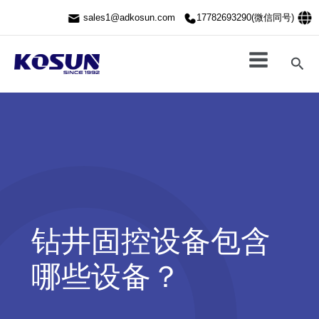
跳
sales1@adkosun.com
17782693290(微信同号)
至
内
容
搜
索
钻井固控设备包含
哪些设备？