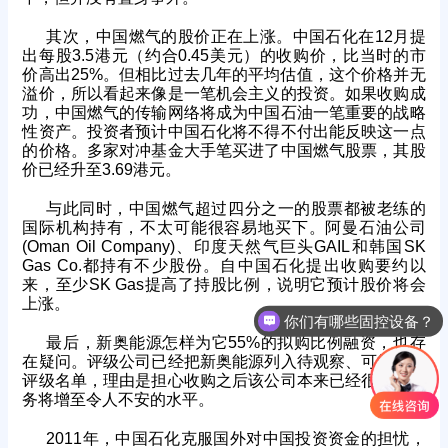
其次，中国燃气的股价正在上涨。中国石化在12月提
出每股3.5港元（约合0.45美元）的收购价，比当时的市
价高出25%。但相比过去几年的平均估值，这个价格并无
溢价，所以看起来像是一笔机会主义的投资。如果收购成
功，中国燃气的传输网络将成为中国石油一笔重要的战略
性资产。投资者预计中国石化将不得不付出能反映这一点
的价格。多家对冲基金大手笔买进了中国燃气股票，其股
价已经升至3.69港元。
与此同时，中国燃气超过四分之一的股票都被老练的
国际机构持有，不太可能很容易地买下。阿曼石油公司
(Oman Oil Company)、印度天然气巨头GAIL和韩国SK
Gas Co.都持有不少股份。自中国石化提出收购要约以
来，至少SK Gas提高了持股比例，说明它预计股价将会
上涨。
你们有哪些固控设备？
最后，新奥能源怎样为它55%的拟购比例融资，也存
在疑问。评级公司已经把新奥能源列入待观察、可能下调
评级名单，理由是担心收购之后该公司本来已经很高的债
务将增至令人不安的水平。
2011年，中国石化克服国外对中国投资资金的担忧，