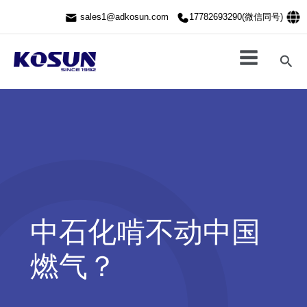
跳
sales1@adkosun.com
17782693290(微信同号)
至
内
容
搜
索
中石化啃不动中国
燃气？