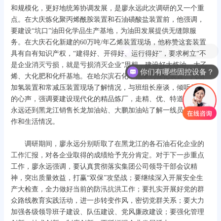
和规模化，更好地统筹协调发展，是廖永远此次调研的又一个重
点。在大庆炼化聚丙烯酰胺装置和石油磺酸盐装置前，他强调，
要建设“坑口”油田化学品生产基地，为油田发展提供无缝隙服
务。在大庆石化新建的60万吨/年乙烯装置现场，他称赞这套装置
你们可以生产整套固控系统吗？
具有自有知识产权，“建得好、开得好、运行得好”，要求树立“不
是企业消灭亏损，就是亏损消灭企业”思想，建设好大炼油、大乙
你们有哪些固控设备？
烯、大化肥和化纤基地。在哈尔滨石化，他来到催化装置、汽油
加氢装置和常减压装置现场了解情况，与班组长座谈，倾听他们
的心声，强调要建设现代化的精品炼厂，走精、优、特道路。廖
永远还到黑龙江销售长龙加油站、大鹏加油站了解一线员工的工
作和生活情况。
调研期间，廖永远分别听取了在黑龙江的各石油石化企业的
工作汇报，对各企业取得的成绩给予充分肯定。对于下一步重点
工作，廖永远强调，要认真贯彻落实集团公司领导干部会议精
神，突出质量效益，打赢“双保”攻坚战；要继续深入开展安全生
产大检查，全力做好当前的防汛抗洪工作；要扎实开展好党的群
众路线教育实践活动，进一步转变作风，密切党群关系；要大力
加强各级领导班子建设、队伍建设、党风廉政建设；要强化管理