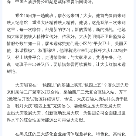
春，中国石油股份公司副总裁徐福贵陪同调研。
乘坐16日第一趟航班，廖永远来到了大庆。他首先冒雨来到
铁人纪念馆，重温大庆精神铁人精神。他说，这是我第三次来到
这里，每一次瞻仰，都是新的学习，新的震撼，新的洗礼。他勉
励大家要把铁人精神宣传好、传承好。大庆姜明娟环卫班坚持亲
情服务数年如一日，廖永远称赞她们是小区的“平安卫士、美丽天
使、和谐楷模”。秋雨绵绵，他踩着泥泞来到老标杆大庆1202钻井
队，登上钻井平台，走进荣誉室，与大家座谈，共进午餐。他
说，钢班子带出铁队伍，要珍惜荣誉再续辉煌，让大庆红旗永远
鲜艳。
大庆能否在“一稳四进”的基础上实现“稳四上五”？廖永远先后
来到采油二厂聚南2-2联合站、采油四厂三元复合驱注入站、齐平
2致密油开发试验区详细调研。他说，大庆石油人勇站排头勇于担
当，我对大庆“稳四上五”充满信心。要继续立足大庆发展大庆，
走出大庆发展大庆，创新驱动发展大庆，为集团公司全面建成世
界水平的综合性国际能源公司再做大贡献。
在黑龙江的三大炼化企业如何体现差异化、特色化、高端化