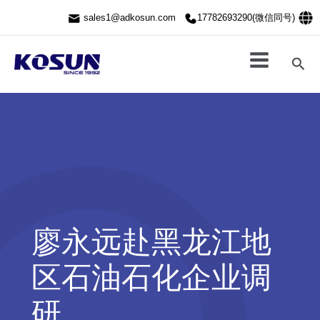
跳
sales1@adkosun.com
17782693290(微信同号)
至
内
容
搜
索
廖永远赴黑龙江地
区石油石化企业调
研