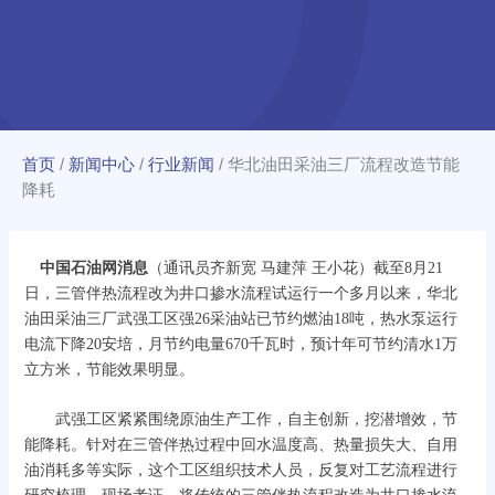
首页
/
新闻中心
/
行业新闻
/
华北油田采油三厂流程改造节能
降耗
中国石油网消息
（通讯员齐新宽 马建萍 王小花）截至8月21
日，三管伴热流程改为井口掺水流程试运行一个多月以来，华北
油田采油三厂武强工区强26采油站已节约燃油18吨，热水泵运行
电流下降20安培，月节约电量670千瓦时，预计年可节约清水1万
立方米，节能效果明显。
武强工区紧紧围绕原油生产工作，自主创新，挖潜增效，节
能降耗。针对在三管伴热过程中回水温度高、热量损失大、自用
油消耗多等实际，这个工区组织技术人员，反复对工艺流程进行