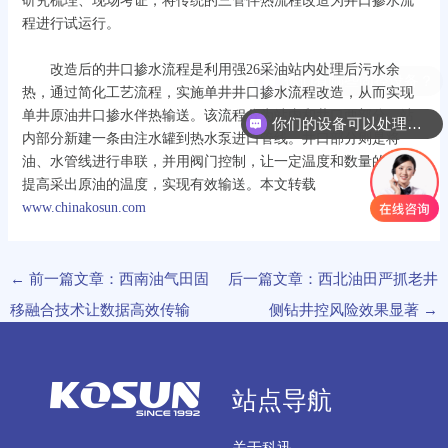
研究梳理、现场考证，将传统的三管伴热流程改造为井口掺水流
程进行试运行。
改造后的井口掺水流程是利用强26采油站内处理后污水余
你们有哪些固控设备？
热，通过简化工艺流程，实施单井井口掺水流程改造，从而实现
单井原油井口掺水伴热输送。该流程分为站内和井口两部分，站
你们的设备可以处理哪些物料？
内部分新建一条由注水罐到热水泵进口管线。井口部分则是将
油、水管线进行串联，并用阀门控制，让一定温度和数量的污水
提高采出原油的温度，实现有效输送。本文转载
www.chinakosun.com
←
前一篇文章：西南油气田固
后一篇文章：西北油田严抓老井
移融合技术让数据高效传输
侧钻井控风险效果显著
→
站点导航
关于科迅