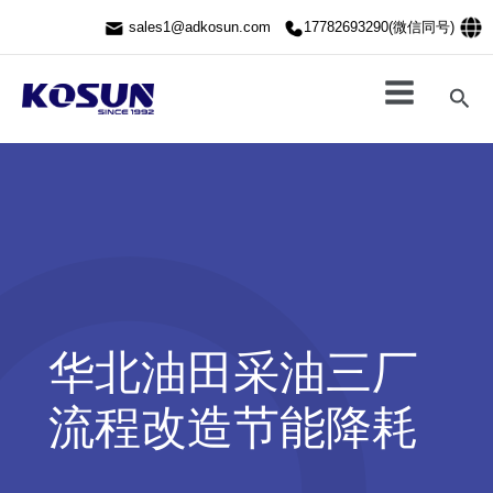
跳
sales1@adkosun.com
17782693290(微信同号)
至
内
容
搜
索
华北油田采油三厂
流程改造节能降耗