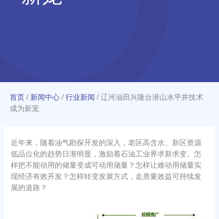
首页
/
新闻中心
/
行业新闻
/
辽河油田兴隆台潜山水平井技术
成为新宠
近年来，随着油气勘探开发的深入，老区高含水、新区资源
低品位化的趋势日渐明显，激励着石油工业界求新求变。怎
样把不能动用的储量变成可动用储量？怎样让难动用储量实
现经济有效开发？怎样转变发展方式，走质量效益可持续发
展的道路？