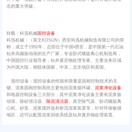
念的重大突破。
转载：科迅机械
固控设备
科迅机械：（英文KOSUN）西安科迅机械制造有限公司的简
称，成立于1992年，总部位于中国•西安，是中国第一代石油
钻井高频振动筛的生产厂家，专业卧式螺旋离心机制造商，
中国固控行业领导者，钻井废弃物处理专家。主要业务区域
为中国大陆，独联体国家，中东，北非地区和美国。
固控设备：固控设备的性能和质量是固相控制技术的关
键。泥浆固相控制系统主要包括泥浆循环罐、
泥浆净化设备
和电器控制设备三大部分，其中泥浆净化设备主要有泥浆振
动筛、除砂清洁器、
除泥清洁器
、真空除气器、卧式螺旋离
心机、砂泵、泥浆搅拌器和射流混浆装置等，针对环保敏感
地区，还可以配置泥浆回收系统及钻井废弃物处理装置。