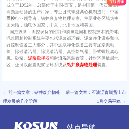
成立于1992年，总部位于中国•西安，是中国第一代石油钻井
高频振动筛的生产厂家，专业卧式螺旋离心机制造商，中国
固控
行业领导者，钻井废弃物处理专家。主要业务区域为中
国大陆，独联体国家，中东，北非地区和美国。
固控设备：固控设备的性能和质量是固相控制技术的关键。
泥浆固相控制系统主要包括泥浆循环罐、泥浆净化设备和电
器控制设备三大部分，其中泥浆净化设备主要有泥浆振动
筛、除砂清洁器、除泥清洁器、真空除气器、卧式螺旋离心
机、砂泵、
泥浆搅拌器
和射流混浆装置等，针对环保敏感地
区，还可以配置泥浆循环系统及
钻井废弃物处理
装置。
←
前一篇文章：钻井废弃物处
后一篇文章：石油沥青期货上市
理发展的几个阶段
1月交易平稳
→
站点导航