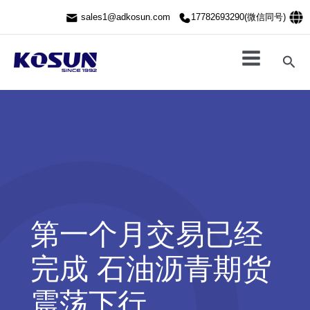
跳
sales1@adkosun.com
17782693290(微信同号)
至
内
容
搜
索
第一个月交易已经
完成 石油沥青期货
震荡下行