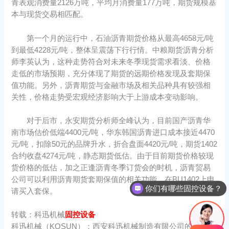
青表观消费量2126万吨，平均月消费量177万吨，期货规模基
本与现货交易相匹配。
第一个月的运行中，石油沥青期货价格从最高4658元/吨
到最低4228元/吨，整体呈震荡下行行情。中粮期货沥青分析
师李英认为，这种走势符合对未来冬季现货需求看淡、价格
走低的市场预期，充分体现了期货的远期价格发现及套期保
值功能。另外，沥青期货与金融市场及相关品种具有较强相
关性，价格走势受宏观经济影响大于上游成本变动影响。
对于后市，永安期货分析师全峰认为，目前国产沥青华
南市场估价低端4400元/吨，华东韩国沥青进口成本接近4470
元/吨，扣除50元的品牌升水，折合盘面4420元/吨，期货1402
合约收盘4274元/吨，静态期货低估。由于目前期货价格较现
货价格的低估，加之正逢沥青冬季订货会的时机，沥青贸易
公司可以利用沥青期货套期保值的相关功能，在BU1402上申
你们有哪些固控设备？
请买入套保。
转载：科迅机械
固控设备
科迅机械（KOSUN）：西安科迅机械制造有限公司的简称，