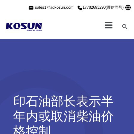
跳
sales1@adkosun.com
17782693290(微信同号)
至
内
容
搜
索
印石油部长表示半
年内或取消柴油价
格控制