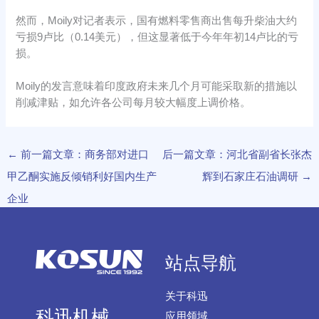
然而，Moily对记者表示，国有燃料零售商出售每升柴油大约
亏损9卢比（0.14美元），但这显著低于今年年初14卢比的亏
损。
Moily的发言意味着印度政府未来几个月可能采取新的措施以
削减津贴，如允许各公司每月较大幅度上调价格。
←
前一篇文章：商务部对进口
后一篇文章：河北省副省长张杰
甲乙酮实施反倾销利好国内生产
辉到石家庄石油调研
→
企业
站点导航
关于科迅
科迅机械
应用领域