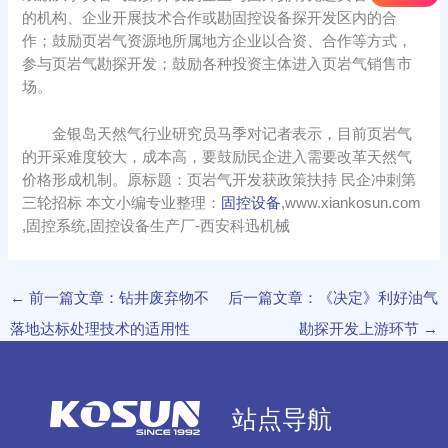
的机构、企业开展技术合作或勘固控设备探开发区内的合
作；鼓励页岩气资源地所属地方企业以合资、合作等方式，
参与页岩气勘探开发；鼓励各种投资主体进入页岩气销售市
场。
金银岛天然气行业研究员马季对记者表示，目前页岩气
的开采难度较大，成本高，要鼓励民企进入需要改革天然气
价格形成机制。原标题：页岩气开发获政策扶持 民企冲刺第
三轮招标 本文小编专业整理：
固控设备
,www.xiankosun.com
,固控系统,固控设备生产厂-西安科迅机械
←
前一篇文章：钻井废弃物不
后一篇文章：《决定》利好油气
落地达标处理技术的适用性
勘探开发上游环节
→
站点导航