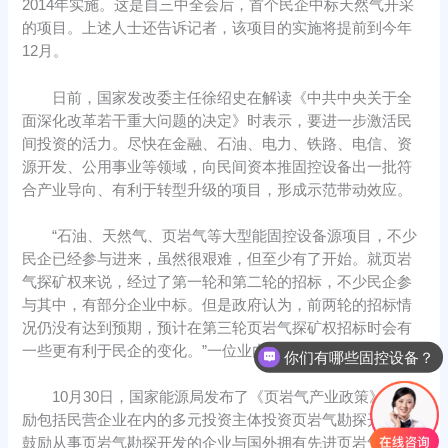
2014年实施。这是自三中全会后，首个民企中标天然气开采
的项目。上述人士还告诉记者，该项目的实施将提前到今年
12月。
日前，国家发改委主任徐绍史在解读《中共中央关于全
面深化改革若干重大问题的决定》时表示，要进一步激活民
间投资的活力。尽快在金融、石油、电力、铁路、电信、资
源开发、公用事业等领域，向民间资本推固控设备出一批符
合产业导向、有利于转型升级的项目，形成示范带动效应。
“石油、天然气、页岩气等大型能固控设备源项目，不少
民企已经参与进来，虽然很艰难，但至少有了开始。就页岩
气探矿权来说，经过了第一轮和第二轮的招标，不少民企参
与其中，有部分企业中标。但是政府认为，前两轮的招标情
况仍没有达到预期，预计在第三轮页岩气探矿权招标时会有
一些更有利于民企的变化。”一位业内人士对记者透露。
你们有哪些固控设备？
10月30日，国家能源局发布了《页岩气产业政策》，鼓
励包括民营企业在内的多元投资主体投资页岩气勘探开发；
鼓励从事页岩气勘探开发的企业与国外拥有先进页岩气技术