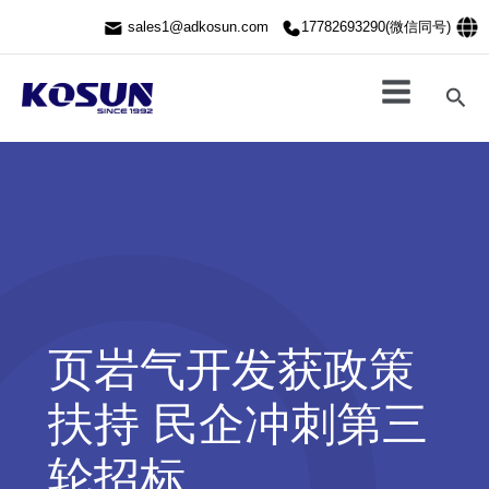
跳
sales1@adkosun.com
17782693290(微信同号)
至
内
容
搜
索
页岩气开发获政策
扶持 民企冲刺第三
轮招标