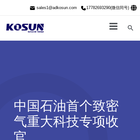
跳
sales1@adkosun.com
17782693290(微信同号)
至
内
容
搜
索
中国石油首个致密
气重大科技专项收
官