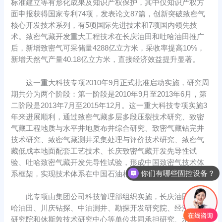
标准建立等有形化成果及知识产权保护，其中仅知识产权方
面申报获得国家专利74项，发表论文87篇，创新突破致密气
核心开发技术系列，有5项国际先进技术和7项国内领先技
术。致密气藏开发重大工程技术在长庆油田和吐哈油田推广
后，新增致密气可采储量4288亿立方米，采收率提高10%，
新增天然气产量40.18亿立方米，直接经济效益提升显著。
这一重大科技专项2010年9月正式批准启动实施，研究周
期共分为两个阶段：第一阶段是2010年9月至2013年6月，第
二阶段是2013年7月至2015年12月。这一重大科技专项实施3
年来进展顺利，通过致密气藏多层多段压裂技术研究、致密
气藏工程地质与水平井地质布井综合研究、致密气藏钻完井
技术研究、致密气藏测井采集处理与评价技术研究、致密气
藏低成本地面配套工艺技术、长庆致密气藏开发先导性试
验、吐哈致密气藏开发先导性试验，形成中国致密气技术体
你们有哪些固控设备？
系框架，实现技术体系在中国石油相关领域的全面应用。
此专项由集团公司科技管理部组织实施，长庆油田、吐
哈油田、川庆钻探、中油测井、勘探开发研究院、经济技术
研究院和休斯敦技术研究中心等单位共同承担研究、示范及