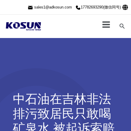
跳
sales1@adkosun.com
17782693290(微信同号)
至
内
容
搜
索
中石油在吉林非法
排污致居民只敢喝
矿泉水 被起诉索赔