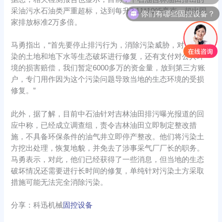
你们有哪些固控设备？
采油污水石油类严重超标，达到每升2.11*10^5毫克，超出国
家排放标准2万多倍。
马勇指出，“首先要停止排污行为，消除污染威胁，对受到污
染的土地和地下水等生态破坏进行修复，还有支付对公共环
境的损害赔偿，我们暂定6000多万的资金量，放到第三方账
户，专门用作因为这个污染问题导致当地的生态环境的受损
修复。”
此外，据了解，目前中石油针对吉林油田排污曝光报道的回
应中称，已经成立调查组，责令吉林油田立即制定整改措
施，不具备环保条件的油气井立即停产整改。他们将污染土
方挖出处理，恢复地貌，并免去了涉事采气厂厂长的职务。
马勇表示，对此，他们已经获得了一些消息，但当地的生态
破坏情况还需要进行长时间的修复，单纯针对污染土方采取
措施可能无法完全消除污染。
分享：科迅机械
固控设备