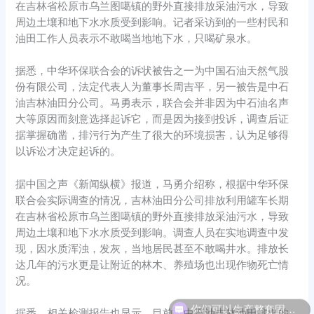
在吉林省松原市乌兰图噶镇的野外直接排放采油污水，导致
周边土壤和地下水水质受到影响。记者采访到的一些村民和
油田工作人员表示不敢喝当地地下水，只喝矿泉水。
据悉，中华环保联合会的诉状被告之一为中国石油天然气股
份有限公司，法定代表人为董事长周吉平，另一被告是中石
油吉林油田分公司。马勇表示，联合会并非因为中石油名声
大等原因而刻意选择起诉它，而是因为接到投诉，调查后证
据掌握确凿，排污行为产生了很大的环境损害，认为足够得
以诉讼才决定起诉的。
据中国之声《新闻纵横》报道，马勇介绍称，根据中华环保
联合会实际调查的情况，吉林油田分公司排放利用罐车长期
在吉林省松原市乌兰图噶镇的野外直接排放采油污水，导致
周边土壤和地下水水质受到影响。调查人员在实地调查中发
现，因水质浑浊，发灰，当地居民甚至不敢喝井水。排放长
达几年的污水更是让附近的林木、养殖场也出现作物死亡情
况。
你们可以生产整套固控系统吗？
据悉，相关检测报告也显示，目前，中石油吉林油田排出的