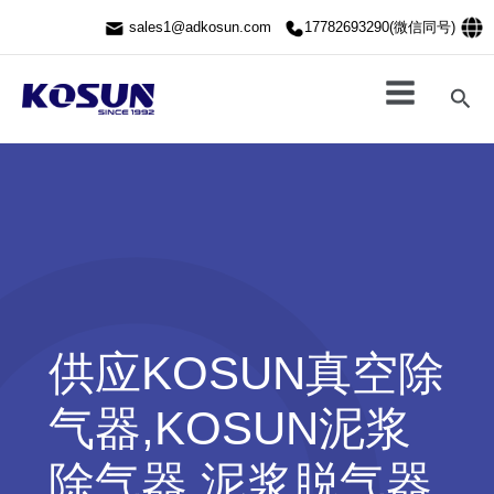
跳
sales1@adkosun.com
17782693290(微信同号)
至
内
容
搜
索
供应KOSUN真空除
气器,KOSUN泥浆
除气器,泥浆脱气器