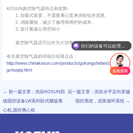
KOSUN真空除气器特点和优势:
1. 自吸式装置，不需要离心泵来供给钻井泥浆。
2. 消除腐蚀，减少了修理和维护的成本。
3. 设计紧凑占用空间小
真空除气器还可以作为大功率的
钻井泥浆搅拌器
你们的设备可以处理哪些物料？
你们可以生产整套固控系统吗？
有关真空除气器的详细介绍请点击：
http://www.chinakosun.com/products/gukongshebei/zhenkon
gchuqiqi.html
←
前一篇文章：供应KOSUN四
后一篇文章：供应水平定向穿越
级固控设备LW系列卧式螺旋离
固控系统，泥浆循环系统
→
心机,固控离心机