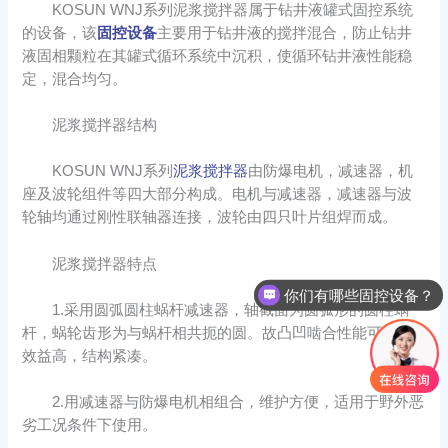
KOSUN WNJ系列泥浆搅拌器属于钻井液罐式固控系统
的设备，该
固控设备
主要用于钻井液的搅拌混合，防止钻井
液固相颗粒在其罐式循环系统中沉积，使循环钻井液性能稳
定，混合均匀。
泥浆搅拌器结构
KOSUN WNJ系列
泥浆搅拌器
由防爆电机，减速器，机
座及波轮组件等四大部分构成。电机与减速器，减速器与波
轮轴均通过刚性联轴器连接，波轮由四只叶片组焊而成。
泥浆搅拌器特点
你们有哪些固控设备？
1.采用圆弧圆柱蜗杆减速器，轴截面为圆弧形的圆柱蜗
你们的设备可以处理哪些物料？
杆，蜗轮齿形为与蜗杆相共扼的圆。故凸凹啮合性能可靠，
效益高，结构紧凑。
2.用减速器与防爆电机相组合，维护方便，适用于野外恶
劣工况条件下使用。