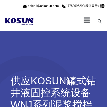
跳
sales1@adkosun.com
17782693290(微信同号)
至
内
容
搜
索
供应KOSUN罐式钻
井液固控系统设备
WNJ系列泥浆搅拌