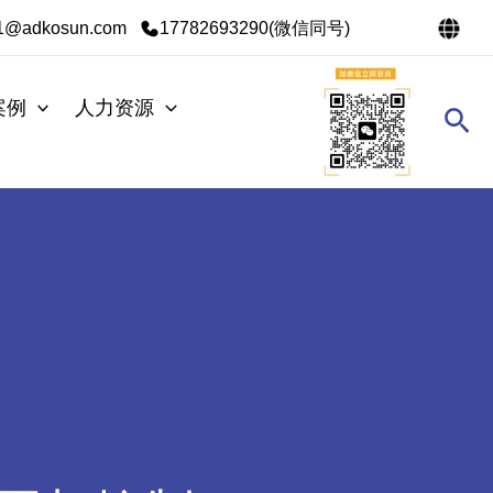
s1@adkosun.com
17782693290(微信同号)
案例
人力资源
搜
索