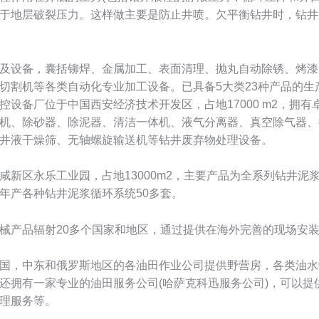
于地层破裂压力。这样做主要是防止井喷。欠平衡钻井时，钻井
设备，囊括铆焊、金属加工、表面清理、抛丸自动除锈、烤漆
切割机等各类自动化专业加工设备。已具备5大类23种产品的生
控设备厂位于中国西安经济技术开发区，占地17000 m2，拥
机、除砂器、除泥器、清洁一体机、液气分离器、真空除气器、
井液干燥筛、无轴螺旋输送机等钻井废弃物处理设备。
区永乐工业园，占地13000m2，主要产品为全系列钻井泥
年产各种钻井泥浆循环系统50多套。
产品辐射20多个国家和地区，通过提供在海外完善的现场安装
，中东和俄罗斯地区的各油田作业公司提供野营房，各类油水
还拥有一家专业的油田服务公司(哈萨克科迅服务公司)，可以提
理服务等。