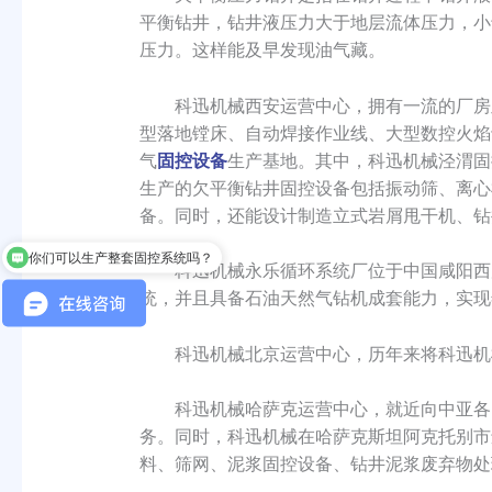
平衡钻井，钻井液压力大于地层流体压力，小
压力。这样能及早发现油气藏。
科迅机械西安运营中心，拥有一流的厂房及
型落地镗床、自动焊接作业线、大型数控火焰
气
固控设备
生产基地。其中，科迅机械泾渭固
生产的欠平衡钻井固控设备包括振动筛、离心
备。同时，还能设计制造立式岩屑甩干机、钻
你们可以生产整套固控系统吗？
科迅机械永乐循环系统厂位于中国咸阳西咸新
统，并且具备石油天然气钻机成套能力，实现
科迅机械北京运营中心，历年来将科迅机械
科迅机械哈萨克运营中心，就近向中亚各国
务。同时，科迅机械在哈萨克斯坦阿克托别市
料、筛网、泥浆固控设备、钻井泥浆废弃物处