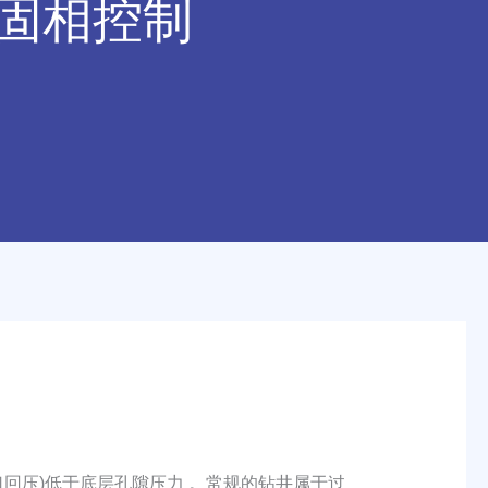
固相控制
压)低于底层孔隙压力 。常规的钻井属于过