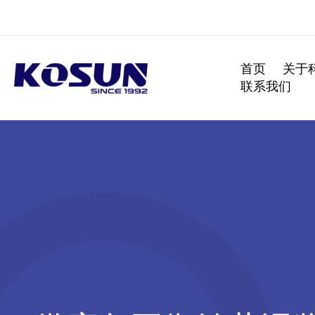
跳
至
内
容
首页
关于
联系我们