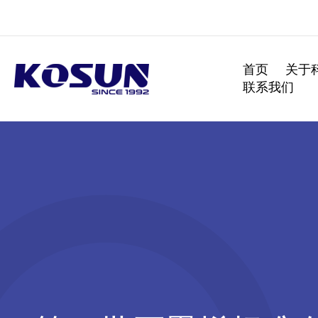
跳
至
内
容
首页
关于
联系我们