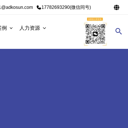
s1@adkosun.com
17782693290(微信同号)
案例
人力资源
搜
索