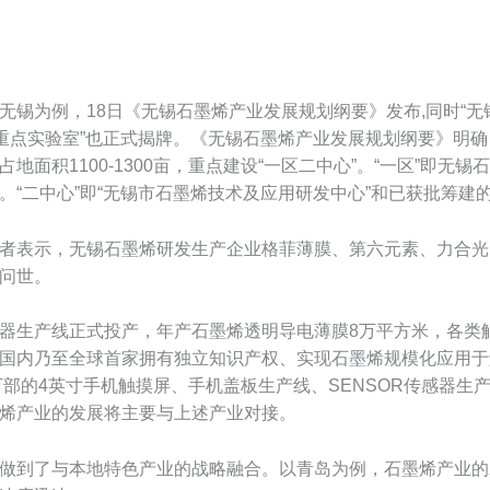
为例，18日《无锡石墨烯产业发展规划纲要》发布,同时“无锡
术重点实验室”也正式揭牌。《无锡石墨烯产业发展规划纲要》明
面积1100-1300亩，重点建设“一区二中心”。“一区”即
“二中心”即“无锡市石墨烯技术及应用研发中心”和已获批筹建的
表示，无锡石墨烯研发生产企业格菲薄膜、第六元素、力合光
问世。
产线正式投产，年产石墨烯透明导电薄膜8万平方米，各类触屏
国内乃至全球首家拥有独立知识产权、实现石墨烯规模化应用于
万部的4英寸手机触摸屏、手机盖板生产线、SENSOR传感器
烯产业的发展将主要与上述产业对接。
到了与本地特色产业的战略融合。以青岛为例，石墨烯产业的