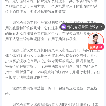
钻井泥浆循环系统，防止泥浆从沉淀的工具。设备结构简单
产品操作灵活，使用方便。一个泥枪通常用于防止在固控系
统中的沉淀物。泥浆枪被安装在泥浆罐。
泥浆枪是为了提供补充或初级混合在泥浆罐取决于所使
你们有哪些固控设备？
用的数量和凹坑的尺寸。它们通常用在罐，以保持固体沉降
的角而泥搅拌器被放置在罐的中心。在泥浆系统泥浆枪也可
用于从隔室转移到泥隔室，如用于跳闸容器室。
泥浆枪被认为是最长的持久今天市场上的1 。与内衬工程
弹性体的喷嘴插入，泥枪不会穿那样容易普通钢嵌件。担心
少谈磨损泥浆枪表示担心少谈对泥泵的磨损。团泥浆枪是一
种廉价的解决方案，一个潜在的昂贵的问题。其他功能还包
括一个可折叠手柄， 360度旋转的旋转体，并进行定制，以任
何长度，法兰或螺纹的能力。
泥浆枪由钢管和法兰，阀门，包括高压或低压，并且旋
转。
泥浆枪通常从水箱底部放置大约6英寸(约15厘米)，通常