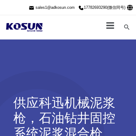
跳
sales1@adkosun.com
17782693290(微信同号)
至
内
容
搜
索
供应科迅机械泥浆
枪，石油钻井固控
系统泥浆混合枪