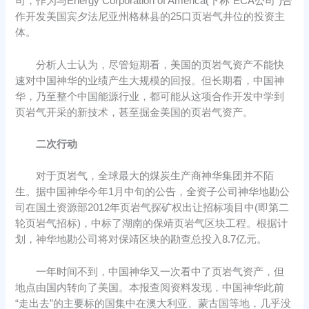
司，作为与Energy Corporation of America(下称“ECA公司”)合
作开发美国宾夕法尼亚州格林县的25口页岩气井位的投资主
体。
分析人士认为，尽管短期看，美国的页岩气资产不能快
速对中国神华的业绩产生大规模的回报。但长期看，中国神
华，乃至整个中国能源行业，都可能从这项合作开发中学到
页岩气开采的新技术，甚至掘金美国的页岩气资产。
二次行动
对于页岩气，全球最大的煤炭生产商神华集团并不陌
生。据中国神华今年1月中旬的公告，全资子公司神华地勘公
司在国土资源部2012年页岩气探矿权出让招标项目中(即第二
轮页岩气招标)，中标了湖南的保靖页岩气区块工程。根据计
划，神华地勘公司将对保靖区块的勘查总投入8.7亿元。
一年时间不到，中国神华又一次看中了页岩气资产，但
地点由国内转向了美国。本报查阅资料发现，中国神华此前
“走出去”的主要标的国集中在澳大利亚、蒙古国等地，几乎没