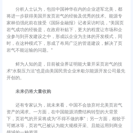
分析人士认为，包括中国神华在内的企业进军北美，都
将进一步获得美国开发页岩气的经验及优秀的技术。能源专
家林伯强此前在接受《国际金融报》记者采访时说，“美国页
岩气成功的经验是，在政府补贴下，更大的程度让市场和企
业参与到开发建设之中，形成以企业为主体的开发模式，同
时，在这种模式下，形成了布局广泛的管道建设，解决了页
岩气不能运输的问题。”
鲜为人知的是，目前被业界证明能大量开采页岩气的技
术“水裂压力法”也是由美国民营企业米歇尔能源开发公司最先
开创的。
未来仍将大量收购
还有专家认为，就未来看，中国不会放弃对北美页岩气
资产的渴求。一方面，在中国能源消费结构转型的大背景
下，页岩气的开采将成为“不得不做的事”；另一方面，相较于
可燃冰等，页岩气已被认为能大规模开采、且能运用到商业
领域的一种资源。