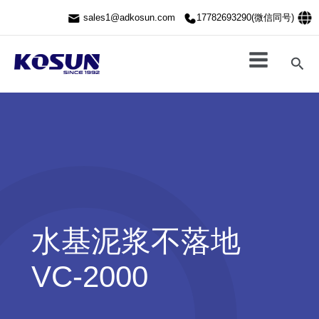
跳
sales1@adkosun.com
17782693290(微信同号)
至
内
容
搜
索
水基泥浆不落地
VC-2000