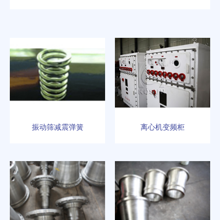
振动筛减震弹簧
离心机变频柜