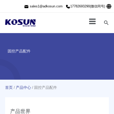
跳
sales1@adkosun.com
17782693290(微信同号)
至
内
容
搜
索
固控产品配件
首页
/
产品中心
/
固控产品配件
产品世界