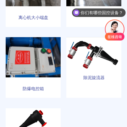
你们有哪些固控设备？
离心机转鼓
离心机大小端盘
除泥旋流器
防爆电控箱