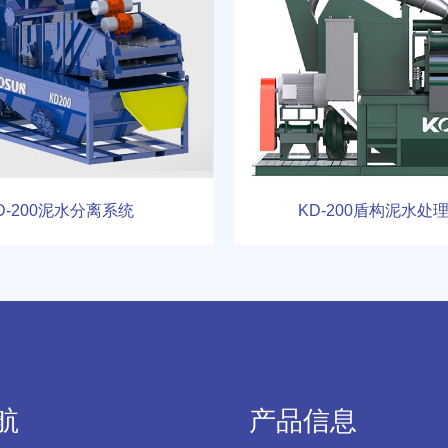
D-200泥水分离系统
KD-200盾构泥水处
航
产品信息