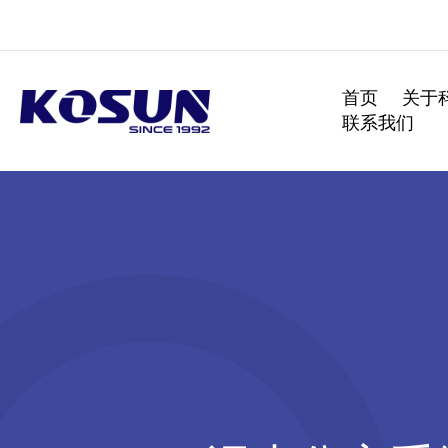
跳
至
内
容
首页
关于
联系我们