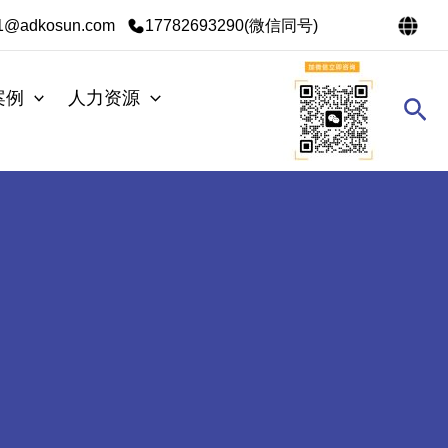
s1@adkosun.com
17782693290(微信同号)
案例
人力资源
搜
索