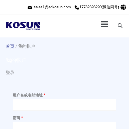
跳
必
必
sales1@adkosun.com
17782693290(微信同号)
至
填
填
内
容
搜
索
首页
/
我的帐户
我的帐户
登录
用户名或电邮地址
*
密码
*