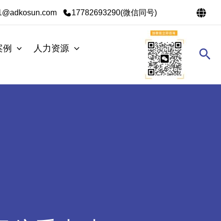
s1@adkosun.com
17782693290(微信同号)
案例
人力资源
搜
索