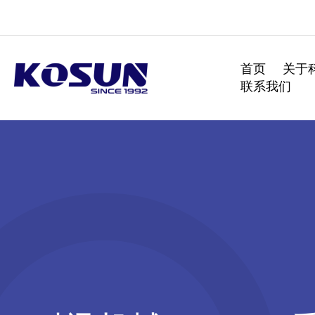
跳
至
内
容
首页
关于
联系我们