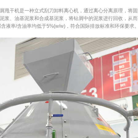
岩屑甩干机是一种立式刮刀卸料离心机，通过离心分离原理，将
泥浆、油基泥浆和合成基泥浆，将钻屑中的泥浆进行回收，从而
屑含液率/含油率均低于5%(w/w)，符合国际排放标准和环保要