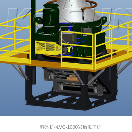
科迅机械VC-1000岩屑甩干机