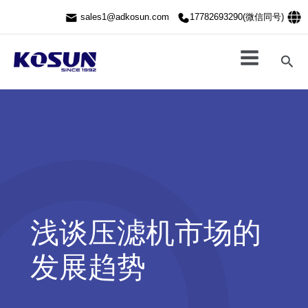
跳
sales1@adkosun.com
17782693290(微信同号)
至
内
容
搜
索
浅谈压滤机市场的
发展趋势