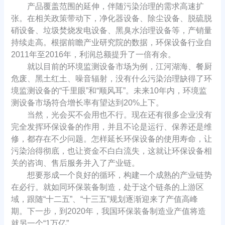
产品覆盖范围的延伸，伴随污染治理的需求高速扩
张。在相关政策带动下，净化器设备、除尘设备、脱硫脱
硝设备、垃圾焚烧发电设备、黑臭水治理设备等，产销量
持续走高。根据前瞻产业研究院的数据，环保设备行业自
2011年至2016年，利润总额提升了一倍有余。
就以目前的环境监测设备市场为例，江河湖海、餐厨
危废、黑土红土、噪音辐射，没有什么污染治理缺得了环
境监测设备的“千里眼”和“顺风耳”。未来10年内，环境监
测设备市场符合增长率有望达到20%上下。
当然，光会买不会用也不行。现在还有很多企业没有
完全发挥环保设备的作用，并且不论是运行、保养还是维
修，都存在不少问题。怎样延长环保设备的使用寿命，让
污染治得彻底，也让资金不白白流失，这就让环保设备相
关的咨询、售后服务并入了产业链。
想要形成一个良好的循环，构建一个成熟的产业链势
在必行。就如同环保装备制造，处于这个链条的上游区
域，跟随“十二五”、“十三五”规划逐渐迎来了产值高峰
期。下一步，到2020年，我国环保装备制造业产值将造
就另一个“1万亿”。