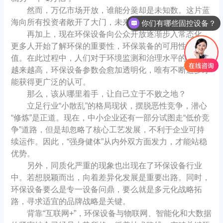
然而，万亿市场开放，谁能分羹却是未知数。这片蓝
海向所有投资者敞开了大门，未来的方向会指向哪里？
你们有哪些固控设备？
再加上，现在环保设备向公众开放逐渐步入常态化，
更多人开始了解环保的重要性，环保装备的可用性和价
值。在此过程中，人们对于环境监测和治理水平的要求会
越来越高，环保设备参数会愈加透明化，唯有不断进步才
能获得更广泛的认可。
那么，该从哪里着手，让自己立于不败之地？
立足行业“小散乱”的格局现状，摆脱恶性竞争，潜心
“修炼”是正道。现在，中小企业还有一部分试图走“低价竞
争”道路，但是却忽略了核心工艺发展，不利于企业可持
续运作。因此，“强身健体”从内外双方面发力，才能站稳
优势。
另外，同质化严重的现象也出现在了环保设备行业
中。若想脱颖而出，向着差异化发展是重要出路。同时，
环保设备要么是专一设备问鼎，要么就是多元化战略拓
路，寻求适宜的品牌战略是关键。
背靠“互联网+”，环保设备与物联网、智能化和大数据