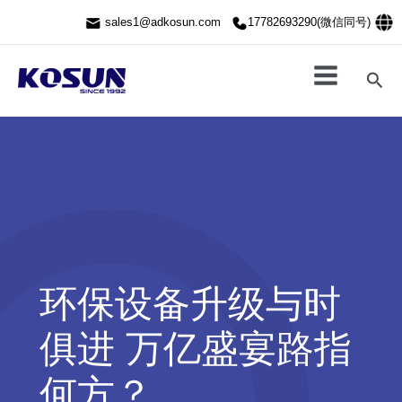
跳
sales1@adkosun.com
17782693290(微信同号)
至
内
容
搜
索
环保设备升级与时
俱进 万亿盛宴路指
何方？