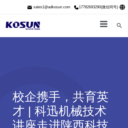
跳
sales1@adkosun.com
17782693290(微信同号)
至
内
容
搜
索
校企携手，共育英
才 | 科迅机械技术
讲座走进陕西科技