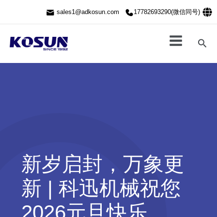
跳
sales1@adkosun.com
17782693290(微信同号)
至
内
容
搜
索
新岁启封，万象更
新 | 科迅机械祝您
2026元旦快乐