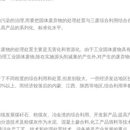
物污染的治理,而要把固体废弃物的处理处置与三废综合利用结合在
提高产品的系列化、标准化水平。
体废物的处理处置主要是无害化和资源化。由于工业固体废物具有
,治理工业固体废物,除在实施源头削减量的产生外,对产生的废弃
了不同程度的综合利用和处置,但差别较大。一些经济发达地区技
0%以上。而经济较落后的内蒙、江西、陕西等地区,综合利用率都
继续发展煤矸石、粉煤灰、冶金渣的综合利用。开发新产品,提高产
的分选技术及粉煤灰作为水泥、混凝土掺合料,化工产品填料等技
生产工艺、技术和处理处置技术、设备将是产业发展的重点。登入www