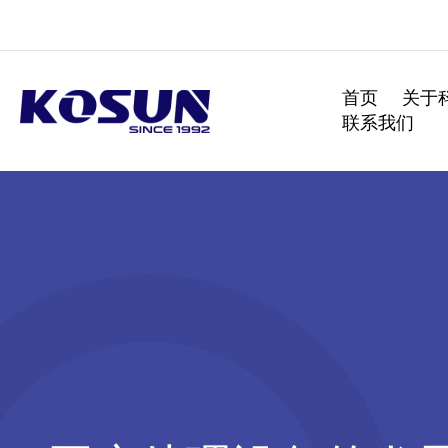
跳
至
内
容
首页
关于
联系我们