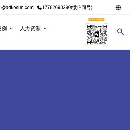
s1@adkosun.com
17782693290(微信同号)
案例
人力资源
搜
索