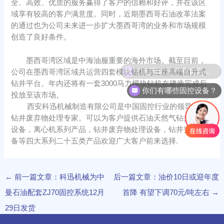
全、高效、优质的服务赢得了客户的信赖和好评，并在该区
域享有较高的客户满意度。同时，近期墨西哥石油改革法案
的通过也为公司未来进一步扩大墨西哥湾的业务和市场规模
创造了良好条件。
墨西哥湾区域是中海油服重要的海外市场。截至目前，
你们可以生产整套固控系统吗？
公司在墨西哥湾区域共运营四套模块钻机与三座高端自升式
钻井平台。年内还将有一套3000马力模块钻机在建造完成后
你们有哪些固控设备？
投放至该市场。
西安科迅机械制造有限公司是中国固控行业的领导者、
钻井废弃物处理专家。可以为客户提供石油天然气钻井固控
设备，离心机系列产品，钻井废弃物处理设备，钻井安防设
备等四大系列二十五类产品欢迎广大客户前来选择.
←
前一篇文章：科迅机械为中
后一篇文章：油价10日或迎年度
曼石油配套ZJ70固控系统12月
首降 有望下调70元/吨左右
→
29日发货