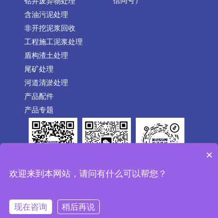
信同号）
钻井废弃物处理
含油污泥处理
非开挖泥浆回收
工程施工泥浆处理
盾构渣土处理
尾矿处理
河道清淤处理
产品配件
产品专题
×
公众号
抖音
欢迎来到本网站，请问有什么可以帮您？
微信
Copyright © 1992-2026 CHINAKOSUN.COM All Rights
现在咨询
稍后再说
Reserved 西安科迅机械制造有限公司 版权所有 |
陕ICP备