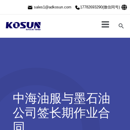
跳
sales1@adkosun.com
17782693290(微信同号)
至
内
容
搜
索
中海油服与墨石油
公司签长期作业合
同