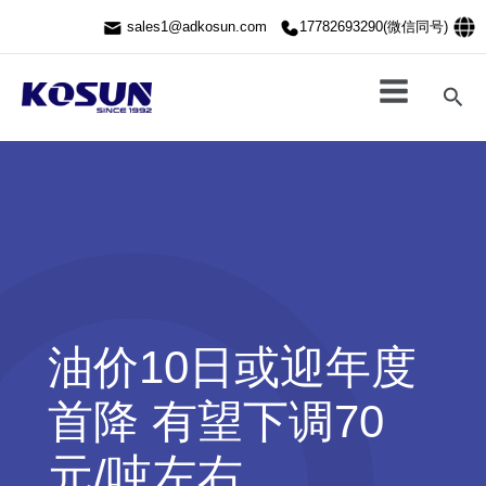
跳
sales1@adkosun.com
17782693290(微信同号)
至
内
容
搜
索
油价10日或迎年度
首降 有望下调70
元/吨左右