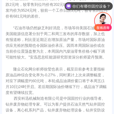
跌2元吨，较零售到位均价有202元吨的差价；国四93#汽油批
你们有哪些固控设备？
发均价为9524元吨，较前一个工作日跌3元吨，较零售到位均
价有681元吨的差价。
“石油市场仍然缺乏利好消息，市场等待美国石油学会和
美国能源信息署分别于周二和周三发布的库存数据，加上也
有报道称，利比亚近期正在增加原油产量，市场对国际原油
供应充裕的预期也令国际油价承压。因而本周国际油价或在
当前价位震荡盘整为主，本周国内汽柴油零售价格小幅下调
可能性较大。”安迅思息旺能源研究部资深分析师梁丹预测。
隆众石化网分析师徐莹也表示，截至目前参考主要指标
原油品种综合变化率为-0.27%，同时累计上次未调整幅度，
对应下调幅度约60元吨，本轮成品油调价窗口将于本周五(1
月10日)24时开启。若后期国际油价继续下行，成品油下调幅
度有望继续拉宽。
西安科迅机械制造有限公司是中国固控行业的领导者、
钻井废弃物处理专家。可以为客户提供石油天然气钻井固控
设备，离心机系列产品，钻井废弃物处理设备，钻井安防设