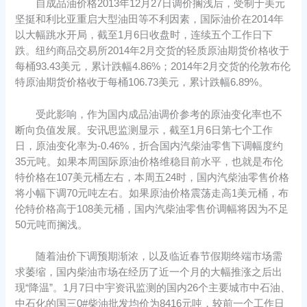
自成品油价格2013年12月27日调价搁浅后，受制于美元
坚挺和利比亚重启大型油田等不利因素，国际油价在2014年
以大幅跳水开局，截至1月6日收盘时，连续五个工作日下
跌。纽约商品交易所2014年2月交货的轻质原油期货价格收于
每桶93.43美元，累计跌幅4.86%；2014年2月交货的伦敦布伦
特原油期货价格收于每桶106.73美元，累计跌幅6.89%。
受此影响，作为国内成品油调价参考的原油变化率也不
断向负值发展。安讯思监测显示，截至1月6日第七个工作
日，原油变化率为-0.46%，折合国内汽柴油零售下调幅度约
35元吨。如果本周国际原油价格维稳目前水平，也就是布伦
特价格在107美元桶左右，本周五24时，国内汽柴油零售价格
将小幅下调70元吨左右。如果原油价格震荡走高1美元桶，布
伦特价格高于108美元桶，国内汽柴油零售价调幅将因为不足
50元吨而搁浅。
随着油价下调预期渐浓，以及临近春节假期终端市场需
求萎缩，国内柴油市场在经历了近一个月的大幅推涨之后出
现“降温”。1月7日中宇资讯监测的国内26个主要城市中石油、
中石化的国三0#柴油批发均价为8416元吨，较前一个工作日